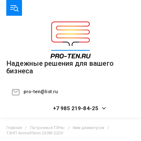
Надежные решения для вашего
бизнеса
pro-ten@list.ru
+7 985 219-84-25
Главная
/
Патронные ТЭНы
/
6мм диаметром
/
ТЭНП 6mmx95mm 230W-220V