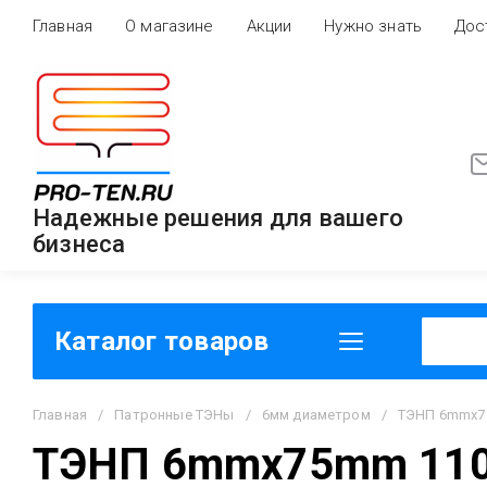
Главная
О магазине
Акции
Нужно знать
Дос
Надежные решения для вашего
бизнеса
Каталог товаров
Главная
/
Патронные ТЭНы
/
6мм диаметром
/
ТЭНП 6mmx7
ТЭНП 6mmx75mm 11