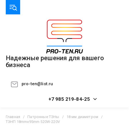
Надежные решения для вашего
бизнеса
pro-ten@list.ru
+7 985 219-84-25
Главная
/
Патронные ТЭНы
/
18 мм диаметром
/
ТЭНП 18mmx95mm 520W-220V