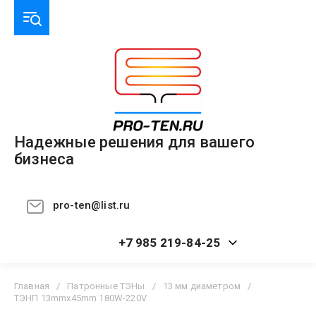
Надежные решения для вашего
бизнеса
pro-ten@list.ru
+7 985 219-84-25
Главная
/
Патронные ТЭНы
/
13 мм диаметром
/
ТЭНП 13mmx45mm 180W-220V