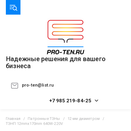
Надежные решения для вашего
бизнеса
pro-ten@list.ru
+7 985 219-84-25
Главная
/
Патронные ТЭНы
/
12 мм диаметром
/
ТЭНП 12mmx170mm 640W-220V