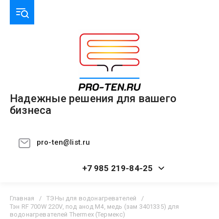
Надежные решения для вашего
бизнеса
pro-ten@list.ru
+7 985 219-84-25
Главная
/
ТЭНы для водонагревателей
/
Тэн RF 700W 220V, под анод М4, медь (зам 3401335) для
водонагревателей Thermex (Термекс)