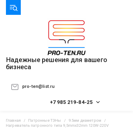
Надежные решения для вашего
бизнеса
pro-ten@list.ru
+7 985 219-84-25
Главная
/
Патронные ТЭНы
/
9.5мм диаметром
/
Нагреватель патронного типа 9,5mmx32mm 120W-220V