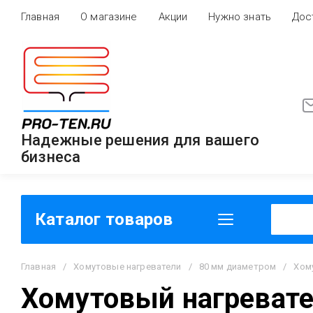
Главная
О магазине
Акции
Нужно знать
Дос
Надежные решения для вашего
бизнеса
Каталог товаров
Главная
/
Хомутовые нагреватели
/
80 мм диаметром
/
Хому
Хомутовый нагревате