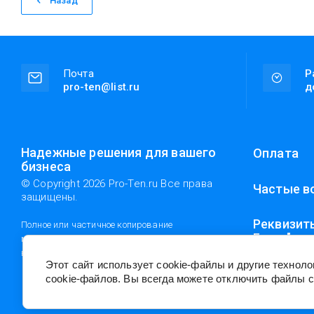
Назад
Почта
Р
pro-ten@list.ru
д
Надежные решения для вашего
Оплата
бизнеса
© Copyright 2026 Pro-Ten.ru Все права
Частые в
защищены.
Реквизит
Полное или частичное копирование
Групп"
материалов разрешено только с согласия
владельца сайта
Этот сайт использует cookie-файлы и другие технол
cookie-файлов. Вы всегда можете отключить файлы c