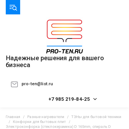
Надежные решения для вашего
бизнеса
pro-ten@list.ru
+7 985 219-84-25
Главная
/
Разные нагреватели
/
ТЭНы для бытовой техники
/
Конфорки для бытовых плит
/
Электроконфорка (стеклокерамика) D 165mm, спираль D